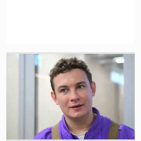
Никита Кологривый высказался насчёт
ИИ
1