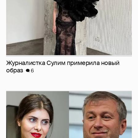
И снова невеста
357