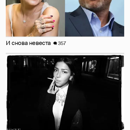
Рублёвские дочки
187