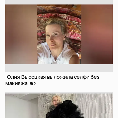
Юлия Высоцкая выложила селфи без
макияжа
2
Журналистка Сулим примерила новый
образ
6