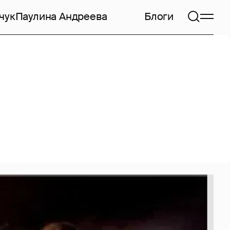
чук
Паулина Андреева
Блоги