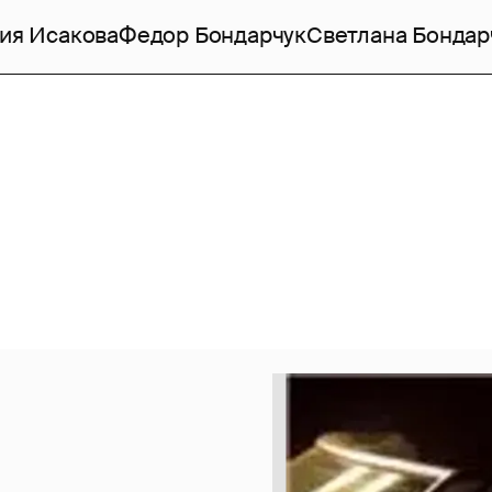
ия Исакова
Федор Бондарчук
Светлана Бондар