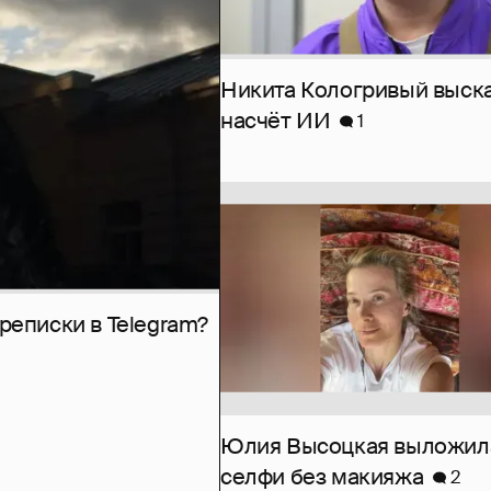
Никита Кологривый выск
насчёт ИИ
1
рeписки в Telegram?
Юлия Высоцкая выложил
селфи без макияжа
2