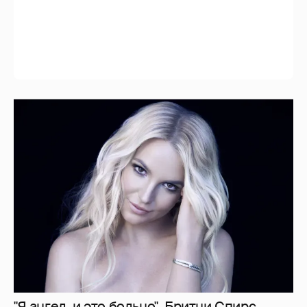
"Я ангел, и это больно". Бритни Спирс
раскритиковала родителей, шоу-бизнес и
себя — за то, что "провалилась как мать"