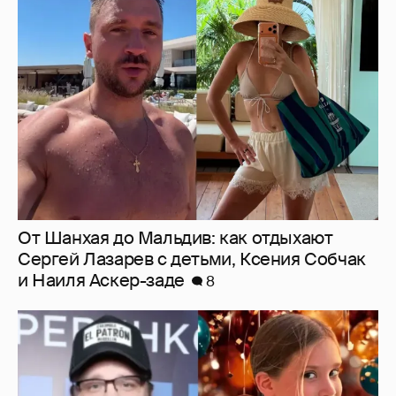
От Шанхая до Мальдив: как отдыхают
Сергей Лазарев с детьми, Ксения Собчак
и Наиля Аскер-заде
8
"Ей всё не так". Гарик Харламов
пожаловался на переходный возраст