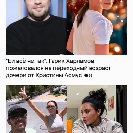
дочери от Кристины Асмус
8
Льюис Хэмилтон отдыхает со своей
возлюбленной Ким Кардашьян
5