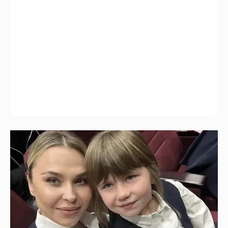
"Не буду её никуда пропихивать". Пелагея
высказалась о будущем дочери, из-за
которой судилась с бывшим мужем
8