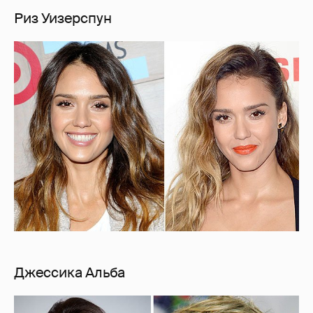
Риз Уизерспун
Джессика Альба