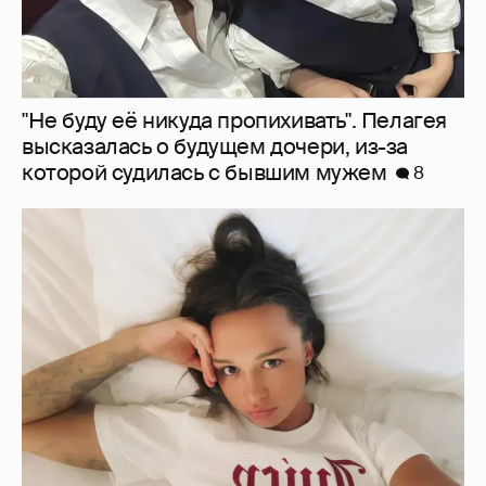
Молится о поездке на Бали: Диана
Шурыгина воцерковилась в СИЗО
7