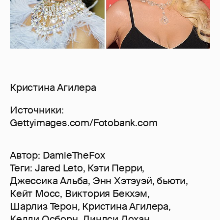
Кристина Агилера
Источники:
Gettyimages.com/Fotobank.com
Автор:
DamieTheFox
Теги:
Jared Leto
,
Кэти Перри
,
Джессика Альба
,
Энн Хэтэуэй
,
бьюти
,
Кейт Мосс
,
Виктория Бекхэм
,
Шарлиз Терон
,
Кристина Агилера
,
Келли Осборн
,
Линдси Лохан
,