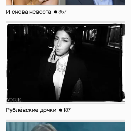
И снова невеста
357
Рублёвские дочки
187