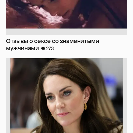
Марк Рош: "Кэтрин, принцесса Уэльская,
перенесла удаление матки и лечится от
рака толстого кишечника."
30