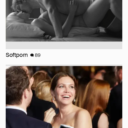
Миро и Холина о Жуковой
138