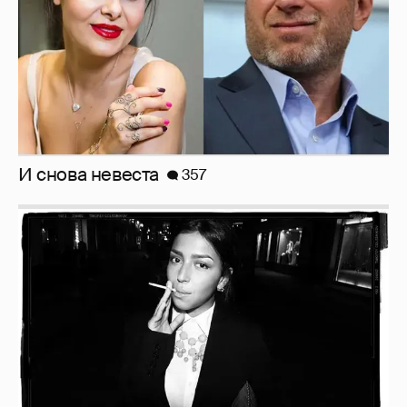
Рублёвские дочки
187
Неужели правда?
143