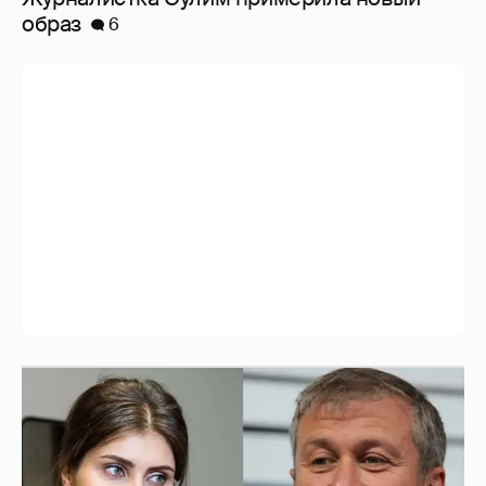
И снова невеста
357