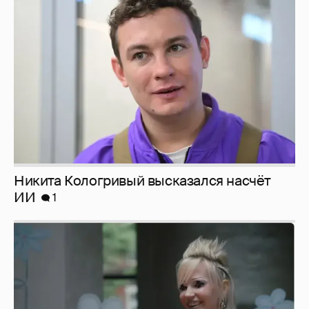
Никита Кологривый высказался насчёт
ИИ
1
Певица Глюкоза рассказала о съёмках для
эротического журнала
3