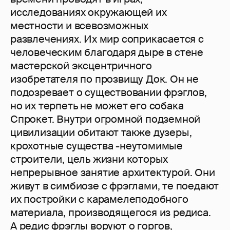
исследованиях окружающей их
местности и всевозможных
развлечениях. Их мир соприкасается с
человеческим благодаря дыре в стене
мастерской эксцентричного
изобретателя по прозвищу Док. Он не
подозревает о существовании фрэглов,
но их терпеть не может его собака
Спрокет. Внутри огромной подземной
цивилизации обитают также дузеры,
крохотные существа -неутомимые
строители, цель жизни которых
непрерывное занятие архитектурой. Они
живут в симбиозе с фрэглами, те поедают
их постройки с карамелеподобного
материала, производящегося из редиса.
А редис фрэглы воруют о горгов,