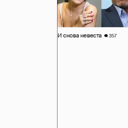
И снова невеста
357