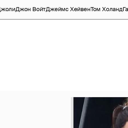
Джоли
Джон Войт
Джеймс Хейвен
Том Холанд
Г