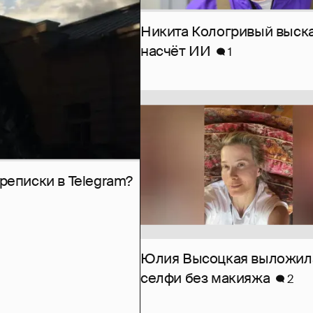
Никита Кологривый выск
насчёт ИИ
1
рeписки в Telegram?
Юлия Высоцкая выложил
селфи без макияжа
2