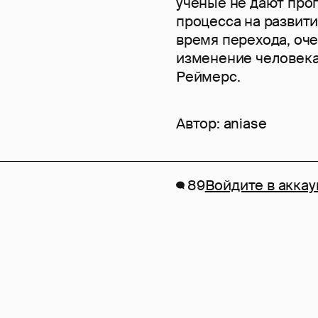
ученые не дают про
процесса на развитие
время перехода, оч
изменение человека
Реймерс.
Автор:
aniase
89
Войдите в аккау