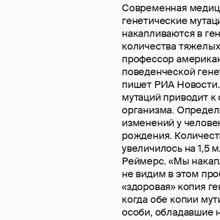
Современная медиц
генетические мутаци
накапливаются в ген
количества тяжелых
профессор американ
поведенческой гене
пишет РИА Новости.
мутаций приводит к
организма. Определ
изменений у человек
рождения. Количест
увеличилось на 1,5 м
Реймерс. «Мы накап
не видим в этом про
«здоровая» копия ге
когда обе копии мут
особи, обладавшие н