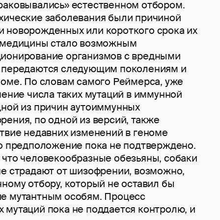
раковывались» естественном отбором.
хические заболевания были причиной
 новорожденных или короткого срока их
м медицины стало возможным
ционирование организмов с вредными
е передаются следующим поколениям и
номе. По словам самого Реймерса, уже
чение числа таких мутаций в иммунной
дной из причин аутоиммунных
ения, по одной из версий, также
ствие недавних изменений в геноме
то предположение пока не подтверждено.
 что человекообразные обезьяны, собаки
не страдают от шизофрении, возможно,
ному отбору, который не оставил бы
е мутантным особям. Процесс
 мутаций пока не поддается контролю, и