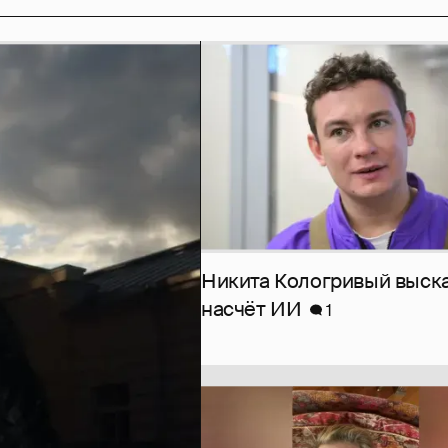
Никита Кологривый выск
насчёт ИИ
1