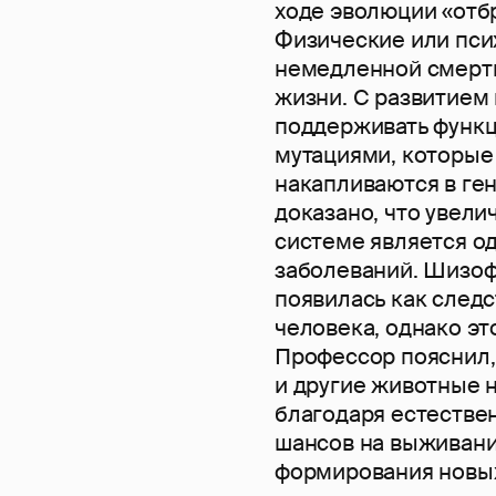
ходе эволюции «отб
Физические или пси
немедленной смерти
жизни. С развитие
поддерживать функ
мутациями, которы
накапливаются в ге
доказано, что увели
системе является о
заболеваний. Шизофр
появилась как след
человека, однако э
Профессор пояснил,
и другие животные 
благодаря естествен
шансов на выживани
формирования новых