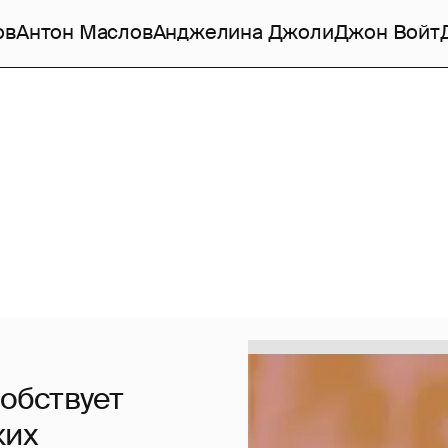
ов
Антон Маслов
Анджелина Джоли
Джон Войт
обствует
ких