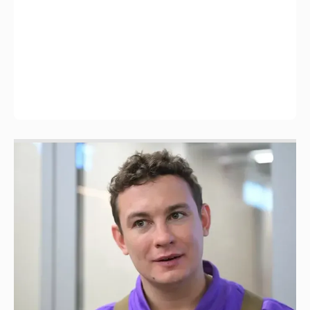
Никита Кологривый высказался насчёт
ИИ
1