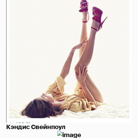
Кэндис Свейнпоул