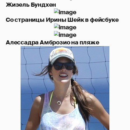
Жизель Бундхен
Со страницы Ирины Шейк в фейсбуке
Алессадра Амброзио на пляже