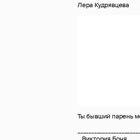
Лера Кудрявцева
Ты бывший парень мое
______________________
_ Виктория Боня