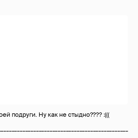
й подруги. Ну как не стыдно???? :(((
________________________________________________