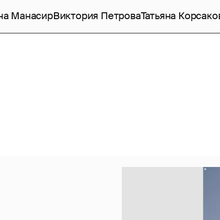
на Манасир
Виктория Петрова
Татьяна Корсако