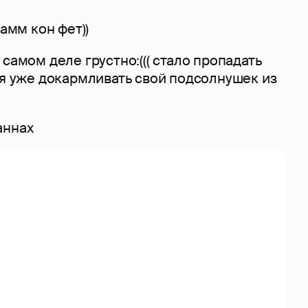
рамм кон фет))
 самом деле грустно:((( стало пропадать
ся уже докармливать свой подсолнушек из
аннах