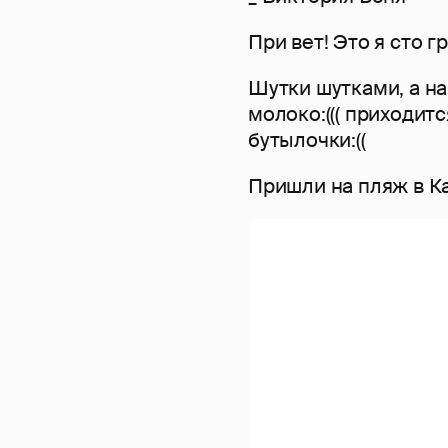
При вет! Это я сто г
Шутки шутками, а на
молоко:((( приходит
бутылочки:((
Пришли на пляж в К