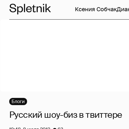
Ксения Собчак
Диа
Блоги
Русский шоу-биз в твиттере