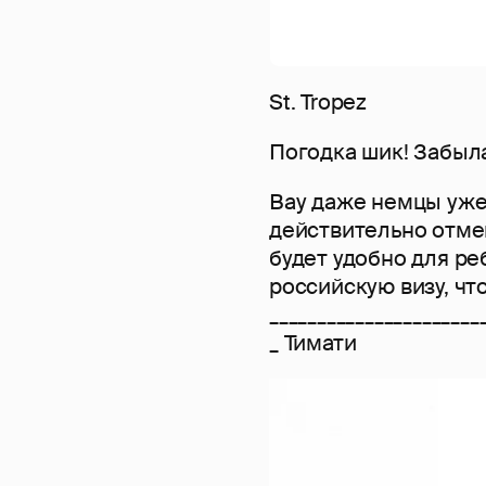
St. Tropez
Погодка шик! Забыла
Вау даже немцы уже
действительно отмен
будет удобно для ре
российскую визу, чт
______________________
_ Тимати