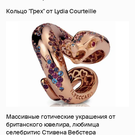
Кольцо "Грех" от Lydia Courteille
Массивные готические украшения от
британского ювелира, любимца
селебритис Стивена Вебстера