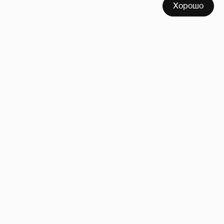
Хорошо
Сколько Собчак заплатит за архив своей
перeписки в Telegram?
3