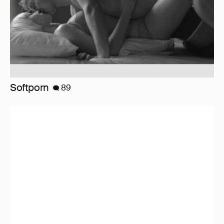
Softporn
89