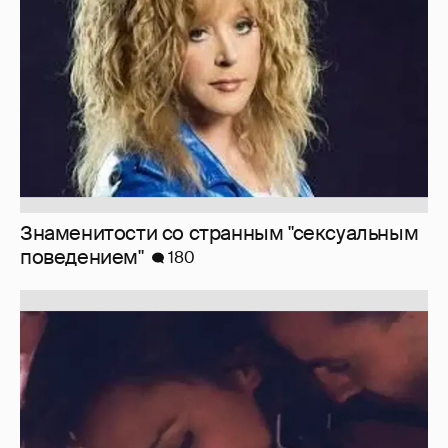
поведением"
180
Отзывы о сексе со знаменитыми
мужчинами
273