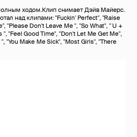
полным ходом.Клип снимает Дэйв Майерс.
тал над клипами: "Fuckin' Perfect", "Raise
", "Please Don't Leave Me ", "So What", " U +
ls ", "Feel Good Time", "Don't Let Me Get Me",
 ", "You Make Me Sick", "Most Girls", "There