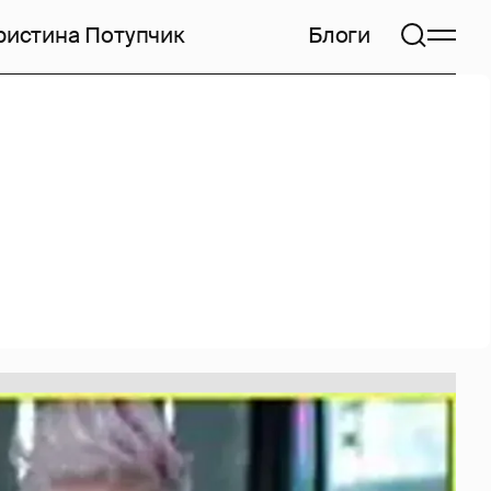
ристина Потупчик
Блоги