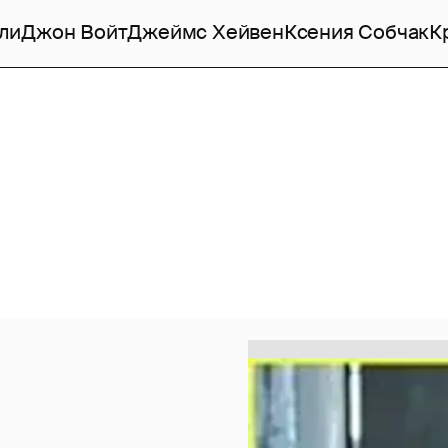
ли
Джон Войт
Джеймс Хейвен
Ксения Собчак
К