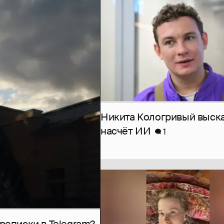
Никита Кологривый выск
насчёт ИИ
1