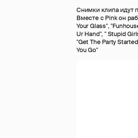
Снимки клипа идут 
Вместе с Pink он рабо
Your Glass", "Funhouse
Ur Hand", " Stupid Gir
"Get The Party Started
You Go"