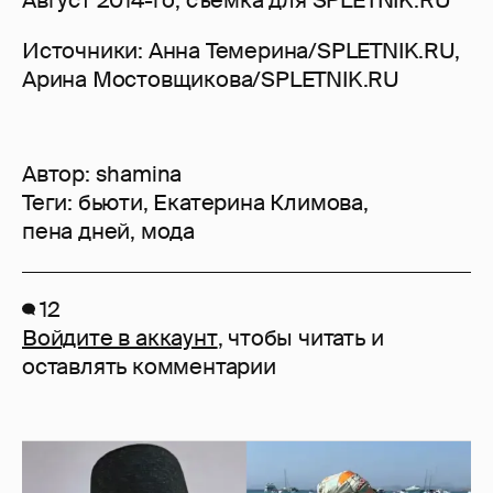
Август 2014-го, съемка для SPLETNIK.RU
Источники: Анна Темерина/SPLETNIK.RU,
Арина Мостовщикова/SPLETNIK.RU
Автор:
shamina
Теги:
бьюти
,
Екатерина Климова
,
пена дней
,
мода
12
Войдите в аккаунт
, чтобы читать и
оставлять комментарии