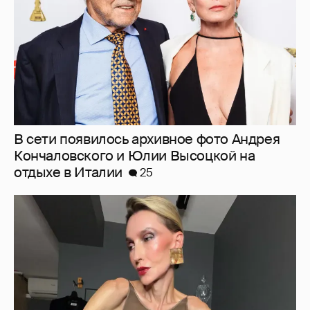
"Люблю своё тело". 52-летняя Наталья
Максимова показала фигуру в "голых"
образах
74