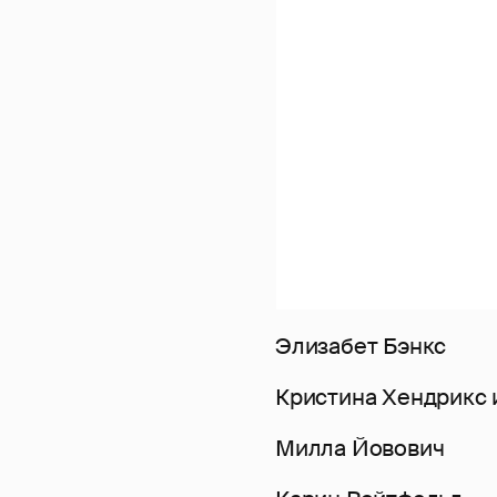
Элизабет Бэнкс
Кристина Хендрикс и
Милла Йовович