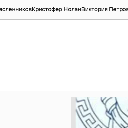
асленников
Кристофер Нолан
Виктория Петро