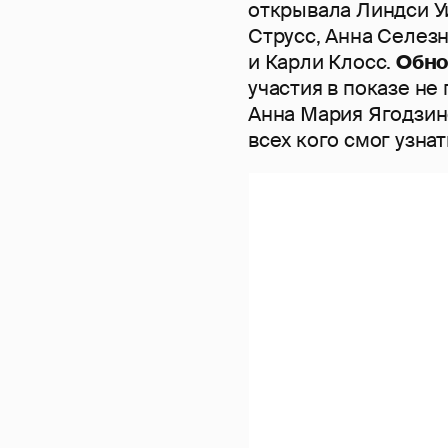
открывала Линдси Уи
Струсс, Анна Селез
и Карли Клосс.
Обно
участия в показе не
Анна Мария Ягодзинс
всех кого смог узнат