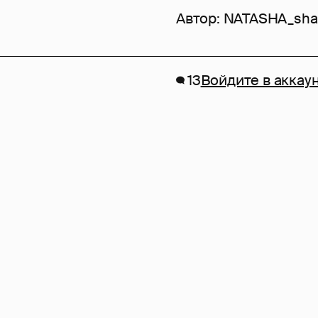
Автор:
NATASHA_sha
13
Войдите в аккау