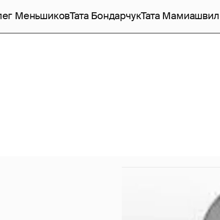
лег Меньшиков
Тата Бондарчук
Тата Мамиашвил