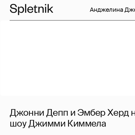
Анджелина Дж
Джонни Депп и Эмбер Херд н
шоу Джимми Киммела