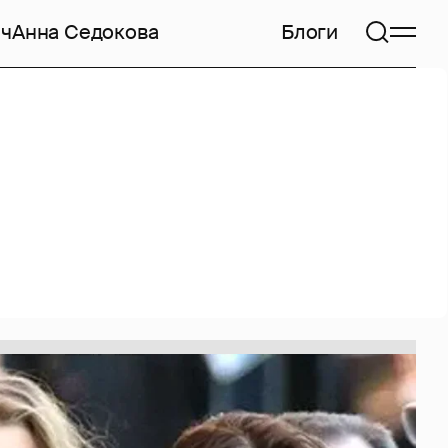
ич
Анна Седокова
Блоги