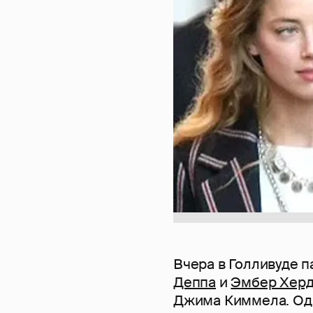
Вчера в Голливуде п
Деппа
и
Эмбер Хер
Джима Киммела. Од