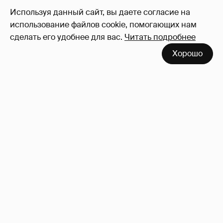
36
Используя данный сайт, вы даете согласие на
Войдите в аккаунт
, чтобы читать и
использование файлов cookie, помогающих нам
оставлять комментарии
сделать его удобнее для вас.
Читать подробнее
Хорошо
Сколько Собчак заплатит за архив своей