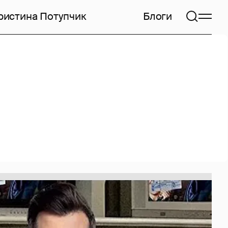
ристина Потупчик
Блоги