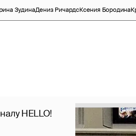
рина Зудина
Дениз Ричардс
Ксения Бородина
К
налу HELLO!