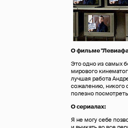
О фильме "Левиафа
Это одно из самых б
мирового кинематогр
лучшая работа Андре
сожалению, никого 
полезно посмотреть
О сериалах:
Я не могу себе позв
и вникать во все пе