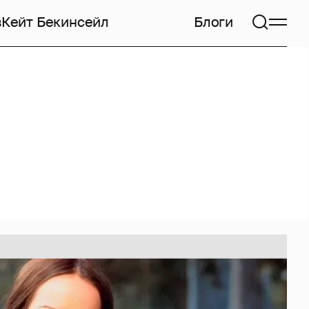
в
Кейт Бекинсейл
Блоги