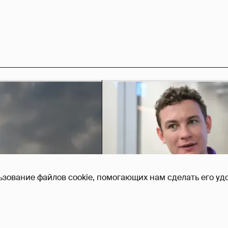
ьзование файлов cookie, помогающих нам сделать его удо
Никита Кологривый выск
насчёт ИИ
1