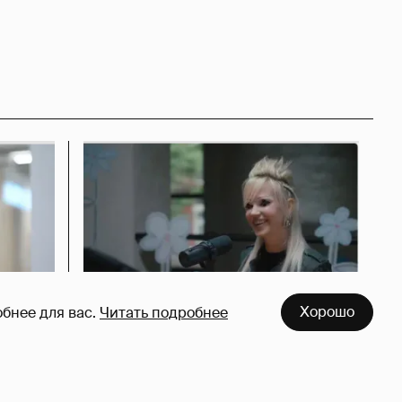
Хорошо
бнее для вас.
Читать подробнее
азался
Певица Глюкоза рассказала о
съёмках для эротического