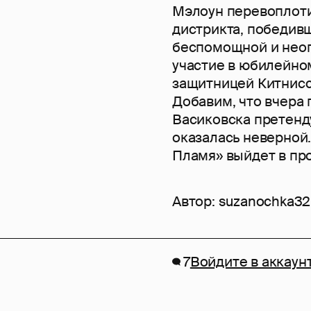
Мэлоун перевоплоти
дистрикта, победив
беспомощной и неоп
участие в юбилейном
защитницей Китнисс
Добавим, что вчера
Васиковска претенд
оказалась неверной.
Пламя» выйдет в про
Автор:
suzanochka32
7
Войдите в аккаун