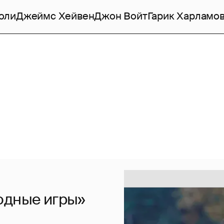
оли
Джеймс Хейвен
Джон Войт
Гарик Харламо
одные игры»