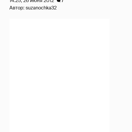
14:25, 26 июня 2012
7
Автор:
suzanochka32