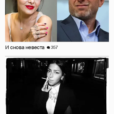
Рублёвские дочки
187