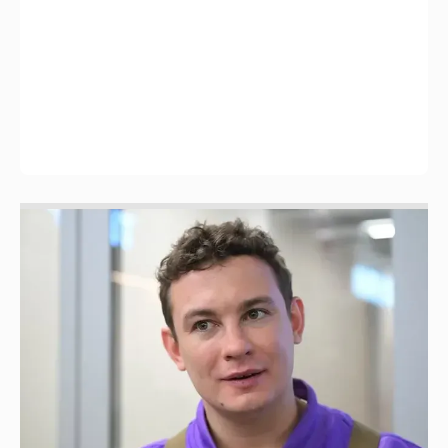
Никита Кологривый высказался насчёт
ИИ
1