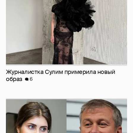
образ
6
И снова невеста
357