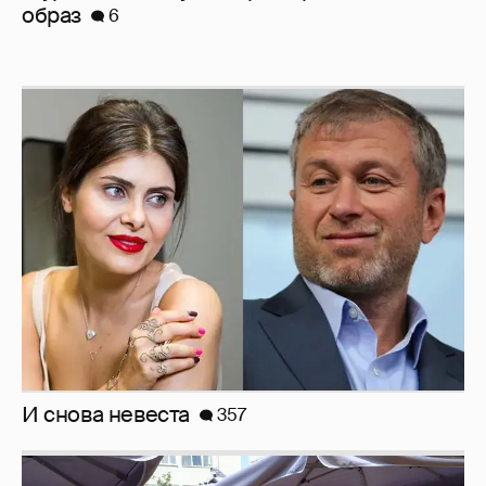
И снова невеста
357