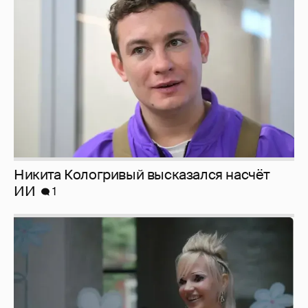
Никита Кологривый высказался насчёт
ИИ
1
Певица Глюкоза рассказала о съёмках для
эротического журнала
3