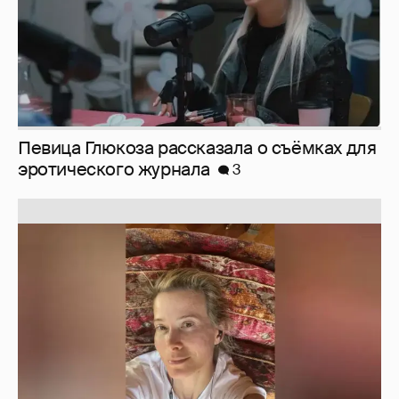
Юлия Высоцкая выложила селфи без
макияжа
2