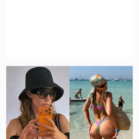
Где и как отдыхают Ксения Собчак с
сыном, Тина Канделаки, Рената Литвинова
и экс-возлюбленные олигархов