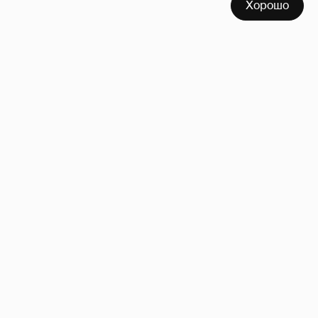
Хорошо
Сиенна Миллер раскрыла пол третьего