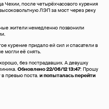
ца Чехии, после четырёхчасового курения
 высоковольтную ЛЭП за мост через реку
тные жители немедленно позвонили
ии.
гое курение придало ей сил и спасатели в
е могли её снять.
хорошо, без пострадавших. А девушку
линика.
Обновлено 22/06/12 13:47
: Прошу
 в превью поста.
и попыталась перейти