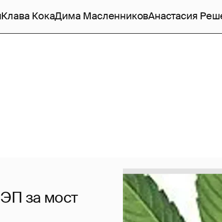
н
Клава Кока
Дима Масленников
Анастасия Реш
ЭП за мост