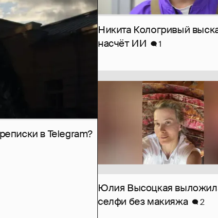
Никита Кологривый выск
насчёт ИИ
1
рeписки в Telegram?
Юлия Высоцкая выложил
селфи без макияжа
2