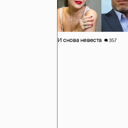
И снова невеста
357