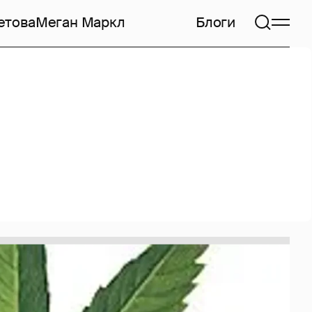
етова
Меган Маркл
Блоги