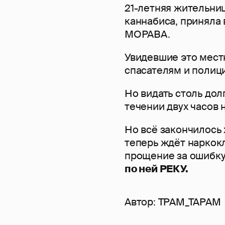
21-летняя жительни
каннабиса, приняла
МОРАВА.
Увидевшие это мес
спасателям и полиц
Но видать столь дол
течении двух часов н
Но всё закончилось 
теперь ждёт наркок
прощение за ошибку
по ней РЕКУ.
Автор:
TPAM_TAPAM