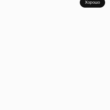
Хорошо
Сколько Собчак заплатит за архив своей
перeписки в Telegram?
3