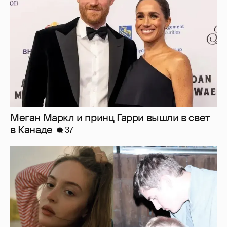
в Канаде
37
Внучка Никиты Михалкова Наталья с
мужем и сыном отдыхает на яхте
16