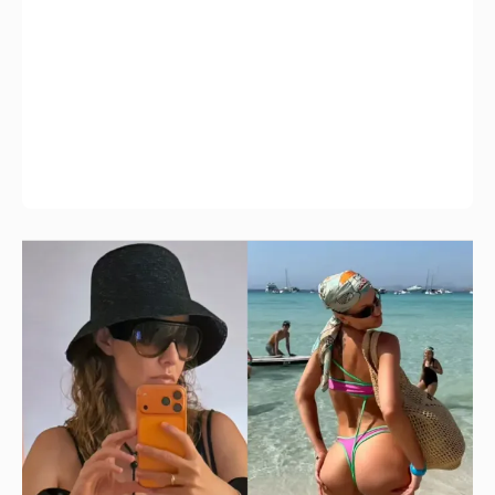
Где и как отдыхают Ксения Собчак с
сыном, Тина Канделаки, Рената Литвинова
и экс-возлюбленные олигархов
57