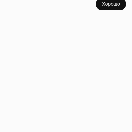
Хорошо
Сиенна Миллер раскрыла пол третьего