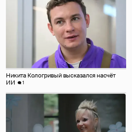
Никита Кологривый высказался насчёт
ИИ
1
Певица Глюкоза рассказала о съёмках для
эротического журнала
3