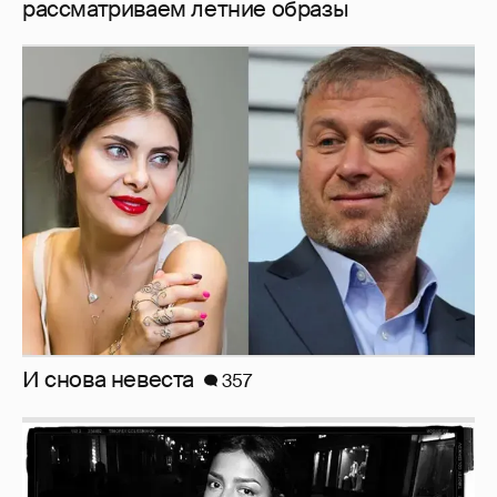
И снова невеста
357
Рублёвские дочки
187