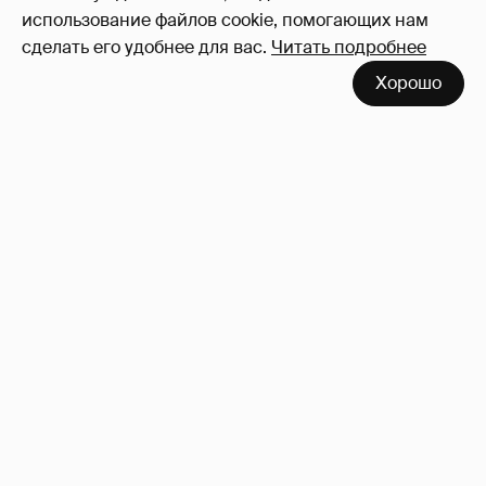
использование файлов cookie, помогающих нам
сделать его удобнее для вас.
Читать подробнее
Хорошо
Зачем нам вообще платить налоги? (или:
как работают наши деньги, когда мы
заикаемся о защите прав)