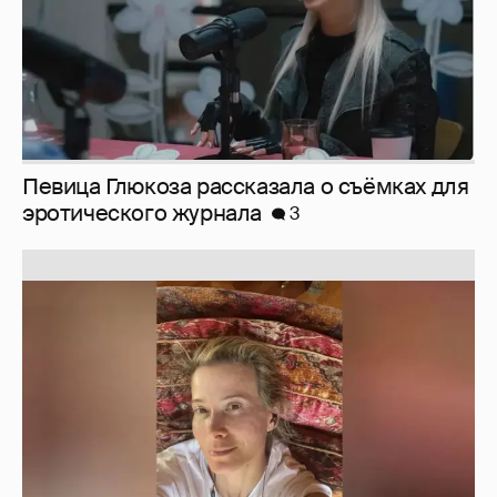
Юлия Высоцкая выложила селфи без
макияжа
2