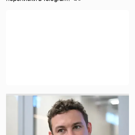
Никита Кологривый высказался насчёт
ИИ
1