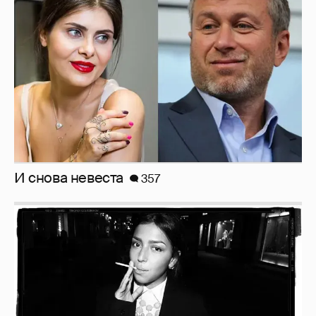
И снова невеста
357
Рублёвские дочки
187