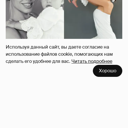
Девушка Тимати Валентина Иванова
Используя данный сайт, вы даете согласие на
снялась с годовалой дочерью в
использование файлов cookie, помогающих нам
фотосессии
13
сделать его удобнее для вас.
Читать подробнее
Хорошо