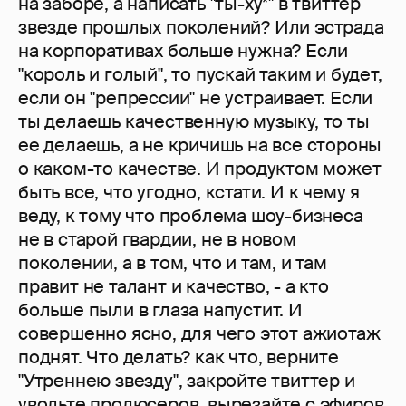
на заборе, а написать "ты-ху*" в твиттер
звезде прошлых поколений? Или эстрада
на корпоративах больше нужна? Если
"король и голый", то пускай таким и будет,
если он "репрессии" не устраивает. Если
ты делаешь качественную музыку, то ты
ее делаешь, а не кричишь на все стороны
о каком-то качестве. И продуктом может
быть все, что угодно, кстати. И к чему я
веду, к тому что проблема шоу-бизнеса
не в старой гвардии, не в новом
поколении, а в том, что и там, и там
правит не талант и качество, - а кто
больше пыли в глаза напустит. И
совершенно ясно, для чего этот ажиотаж
поднят. Что делать? как что, верните
"Утреннею звезду", закройте твиттер и
увольте продюсеров, вырезайте с эфиров