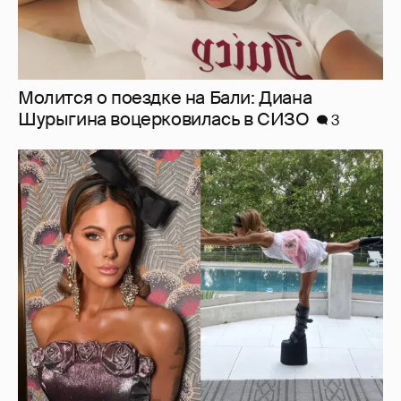
Ботинки на высокой платформе и
крашеный кот-компаньон: 53-летняя Кейт
Бекинсейл показала, как занимается
йогой
12