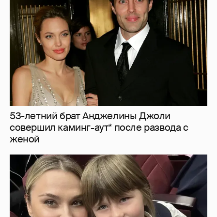
совершил каминг-аут* после развода с
женой
"Не буду её никуда пропихивать". Пелагея
высказалась о будущем дочери, из-за
которой судилась с бывшим мужем
2