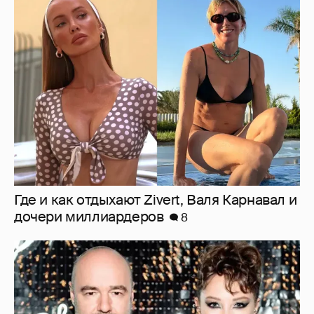
Где и как отдыхают Zivert, Валя Карнавал и
дочери миллиардеров
8
"Оплаченный алиментами хейт". Полина
Диброва снова высказалась о бывшей
жене своего возлюбленного
21