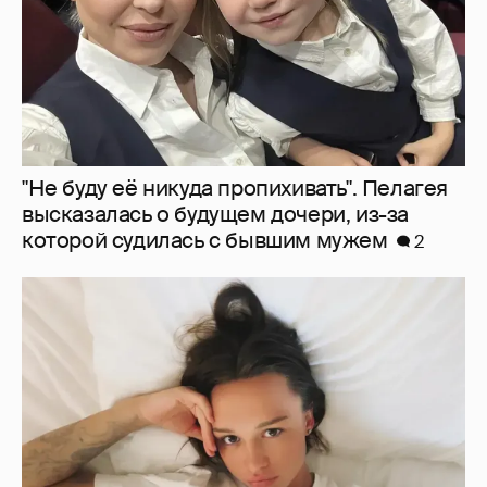
Молится о поездке на Бали: Диана
Шурыгина воцерковилась в СИЗО
3