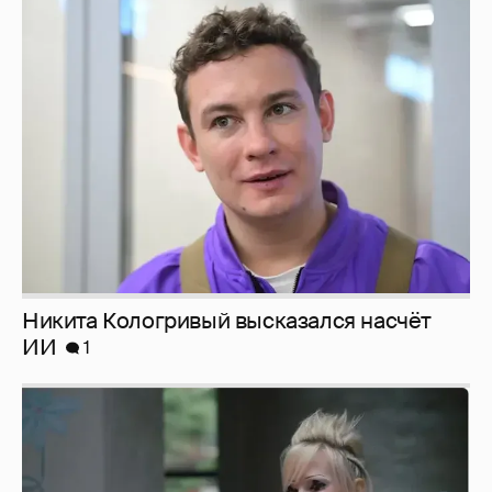
Никита Кологривый высказался насчёт
ИИ
1
Певица Глюкоза рассказала о съёмках для
эротического журнала
3