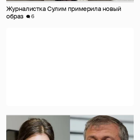
И снова невеста
357