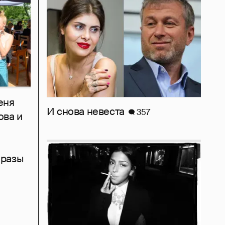
еня
И снова невеста
357
ова и
бразы