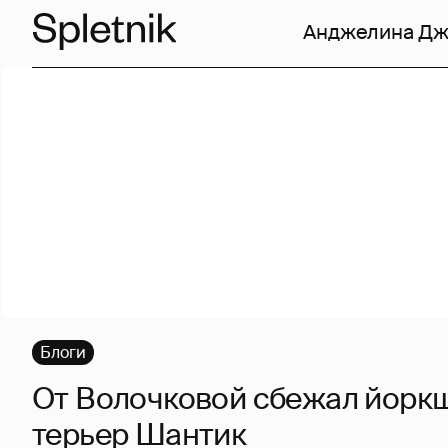
Анджелина Д
Блоги
От Волочковой сбежал йорк
терьер Шантик