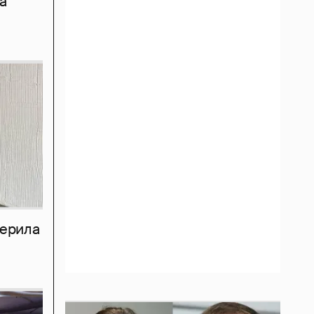
а
мерила