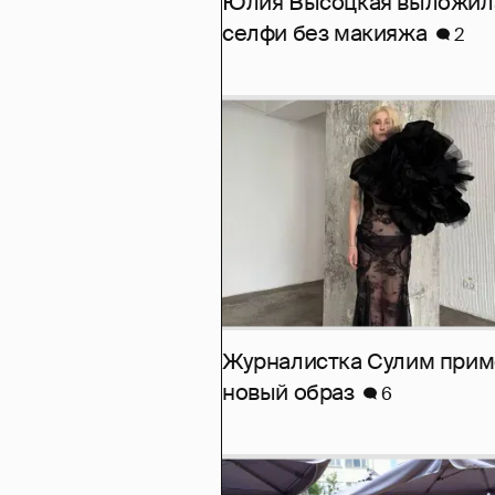
Юлия Высоцкая выложил
селфи без макияжа
2
Журналистка Сулим при
новый образ
6