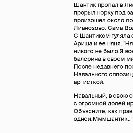
Шантик пропал в Лиа
прорыл норку под з
произошел около по
Лианозово. Сама Вол
С Шантиком гуляла 
Ариша и ее няня. "
никого не было.Я вс
балерина в своем ми
После недавнего пос
Навального оппозиц
артисткой.
Навальный, в свою о
с огромной долей ир
Объясните, как прав
одной.Мммшантик.." 