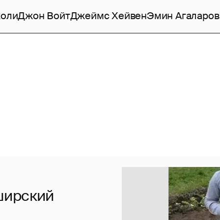
жоли
Джон Войт
Джеймс Хейвен
Эмин Агаларов
ширский