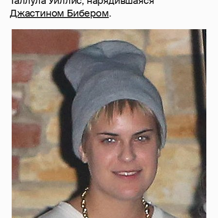
Таллула Уиллис, нарядившаяся
Джастином Бибером
.