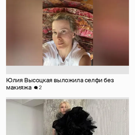
Юлия Высоцкая выложила селфи без
макияжа
2
Журналистка Сулим примерила новый
образ
6