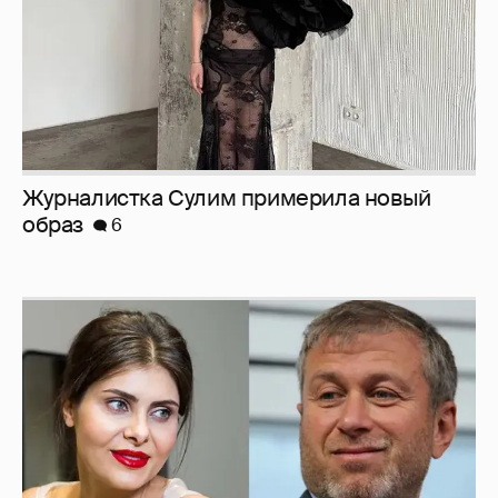
И снова невеста
357