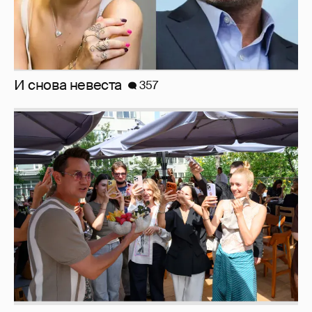
Анастасия Гребенкина, Женя Малахова,
Оксана Русланова и другие гости
фестиваля «Баланс вкуса и ритма»:
рассматриваем летние образы