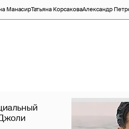
на Манасир
Татьяна Корсакова
Александр Петр
ициальный
 Джоли