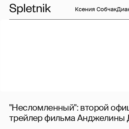
Ксения Собчак
Диа
"Несломленный": второй оф
трейлер фильма Анджелины