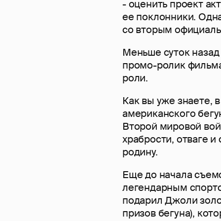
- оценить проект ак
ее поклонники. Одна
со вторым официал
Меньше суток назад
промо-ролик фильма
роли.
Как вы уже знаете, 
американского бегу
Второй мировой вой
храбрости, отваге и
родину.
Еще до начала съем
легендарным спортс
подарил Джоли золот
призов бегуна), кот