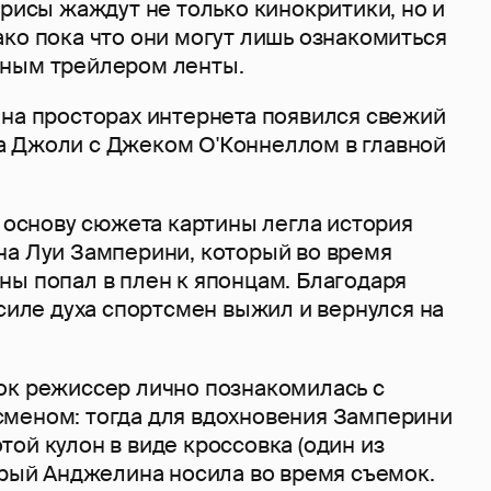
трисы жаждут не только кинокритики, но и
ко пока что они могут лишь ознакомиться
ьным трейлером ленты.
 на просторах интернета появился свежий
 Джоли с Джеком О'Коннеллом в главной
в основу сюжета картины легла история
на Луи Замперини, который во время
ны попал в плен к японцам. Благодаря
 силе духа спортсмен выжил и вернулся на
ок режиссер лично познакомилась с
меном: тогда для вдохновения Замперини
ой кулон в виде кроссовка (один из
орый Анджелина носила во время съемок.