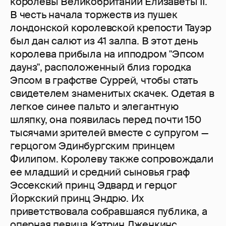
королевы Великобритании Елизаветы II.
В честь начала торжеств из пушек
лондонской королевской крепости Тауэр
был дан салют из 41 залпа. В этот день
королева прибыла на ипподром "Эпсом
даунз", расположенный близ городка
Эпсом в графстве Суррей, чтобы стать
свидетелем знаменитых скачек. Одетая в
легкое синее пальто и элегантную
шляпку, она появилась перед почти 150
тысячами зрителей вместе с супругом —
герцогом Эдинбургским принцем
Филипом. Королеву также сопровождали
ее младший и средний сыновья граф
Эссекский принц Эдвард и герцог
Йоркский принц Эндрю. Их
приветствовала собравшаяся публика, а
оперная певица Кэтрин Дженкинс