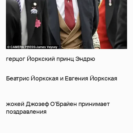
герцог Йоркский принц Эндрю
Беатрис Йоркская и Евгения Йоркская
жокей Джозеф О'Брайен принимает
поздравления