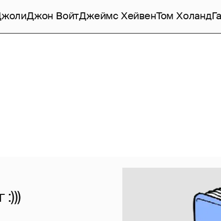
Джоли
Джон Войт
Джеймс Хейвен
Том Холанд
Г
)))