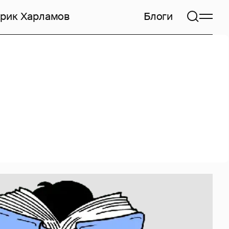
арик Харламов
Блоги