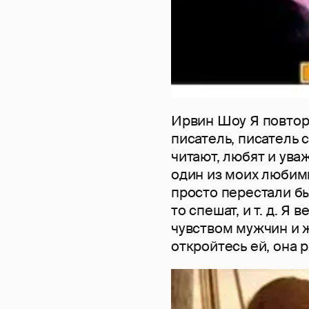
Ирвин Шоу Я повтор
писатель, писатель 
читают, любят и ува
один из моих любимы
просто перестали бы
то спешат, и т. д. Я
чувством мужчин и ж
откройтесь ей, она ря