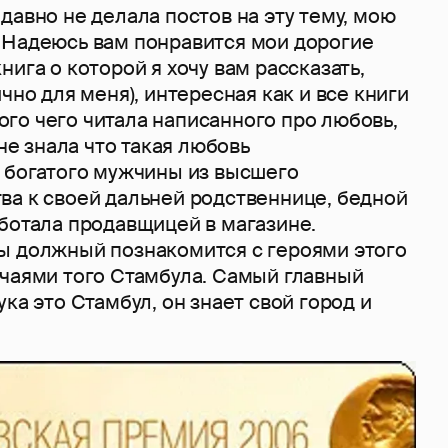
давно не делала постов на эту тему, мою
 Надеюсь вам понравится мои дорогие
нига о которой я хочу вам рассказать,
чно для меня), интересная как и все книги
много чего читала написанного про любовь,
 не знала что такая любовь
ь богатого мужчины из высшего
ва к своей дальней родственнице, бедной
аботала продавщицей в магазине.
ы должный познакомится с героями этого
ычаями того Стамбула. Самый главный
ука это Стамбул, он знает свой город и