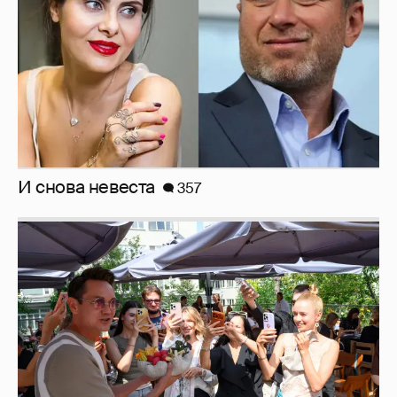
И снова невеста
357