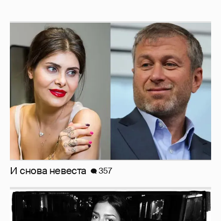
И снова невеста
357
Рублёвские дочки
187