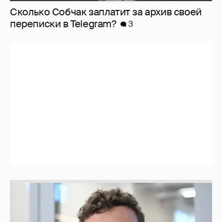
Сколько Собчак заплатит за архив своей
перeписки в Telegram?
3
Никита Кологривый высказался насчёт
ИИ
1