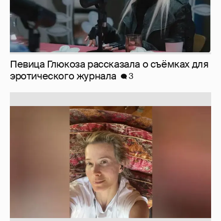
Юлия Высоцкая выложила селфи без
макияжа
2