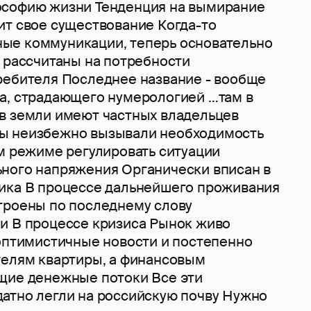
ософию жизни Тенденция на вымирание
ит свое существование Когда-то
ые коммуникации, теперь основательно
е рассчитаны на потребности
ребителя Последнее название - вообще
а, страдающего нумерологией …там в
в земли имеют частных владельцев
ы неизбежно вызывали необходимость
ом режиме регулировать ситуации
ного напряжения Органически вписан в
ика В процессе дальнейшего проживания
троены по последнему слову
и В процессе кризиса Рынок живо
 оптимистичные новости и постепенно
телям квартиры, а финансовым
щие денежные потоки Все эти
атно легли на российскую почву Нужно