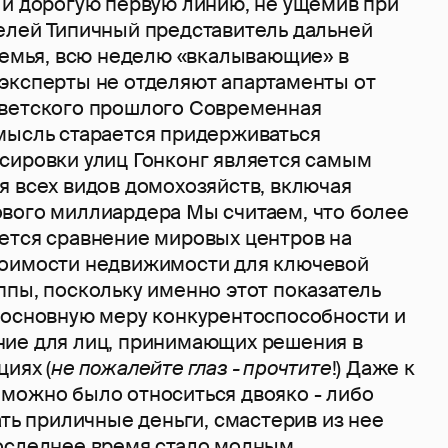
 и дорогую первую линию, не ущемив при
елей Типичный представитель дальней
 семья, всю неделю «вкалывающие» в
эксперты не отделяют апартаменты от
ветского прошлого Современная
мысль старается придерживаться
сировки улиц Гонконг является самым
я всех видов домохозяйств, включая
вого миллиардера Мы считаем, что более
ется сравнение мировых центров на
тоимости недвижимости для ключевой
ппы, поскольку именно этот показатель
 основную меру конкурентоспособности и
ие для лиц, принимающих решения в
иях (
не пожалейте глаз - прочтите
!) Даже к
можно было относиться двояко - либо
ать приличные деньги, смастерив из нее
оследнее время стало модным