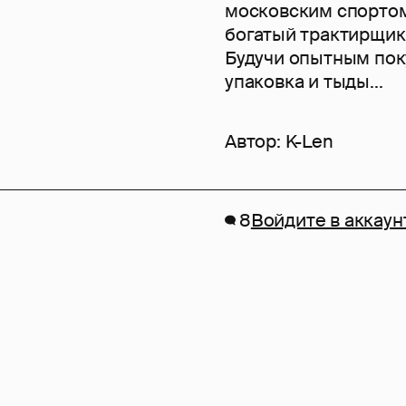
московским спортом 
богатый трактирщи
Будучи опытным пок
упаковка и тыды...
Автор:
K-Len
8
Войдите в аккаун