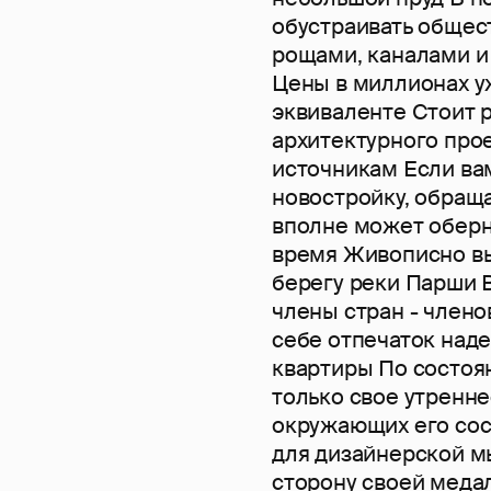
обустраивать общес
рощами, каналами 
Цены в миллионах у
эквиваленте Стоит 
архитектурного прое
источникам Если ва
новостройку, обраща
вполне может оберн
время Живописно вы
берегу реки Парши 
члены стран - члено
себе отпечаток над
квартиры По состоя
только свое утренне
окружающих его сос
для дизайнерской м
сторону своей меда