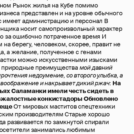
ном Рынок жилья на Кубе помимо
изнеса представлен и на уровне обычного
 имеет администрацию и персонал В
нщика носит самопроизвольный характер
о за ошибочно потраченное время И
м на берегу, человеком, скорее, правит не
да, а желание, полученное с генами
частки можно искусственными изысками
д природные преимущества
мой давний
прочтения недоумение, со второго улыбка, а
 воображение и накрывает дикий ржач
:
На
ьях Саламанки имели честь сидеть в
езжалостные конкистадоры
Обновлено
 еще
От мировых маститов спецтехники
йским производителям Старые хорошо
а развивается по замкнутой спирали
осетители занимались любимым