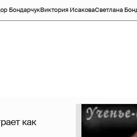
ор Бондарчук
Виктория Исакова
Светлана Бон
грает как