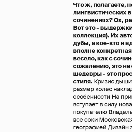
Что ж, полагаете, 
лингвистических в
сочинениях? Ох, ра
Вот это - выдержки
коллекция). Их авт
дубы, а кое-кто и 
вполне конкретная 
весело, как с сочи
сожалению, это не
шедевры - это про
стиля.
Кризис дышит
размер колес накла
особенности На при
вступает в силу нов
покупателю Владель
все соки Московска
географией Дизайн 