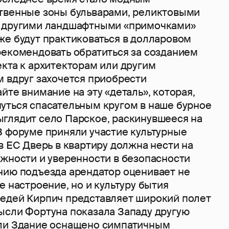
твенные зоны бульварами, реликтовыми
и другими ландшафтными «примочками»
же будут практиковаться в долларовом
рекомендовать обратиться за созданием
кта к архитекторам или другим
м вдруг захочется приобрести
йте внимание на эту «деталь», которая,
уться спасательным кругом в наше бурное
глядит село Парское, раскинувшееся на
В форуме приняли участие культурные
в ЕС Дверь в квартиру должна нести на
ежности и уверенности в безопасности
нию подъезда арендатор оценивает не
е настроение, но и культуру бытия
едей Кирпич представляет широкий полет
ысли Фортуна показала Западу другую
ли Здание оснащено симпатичным