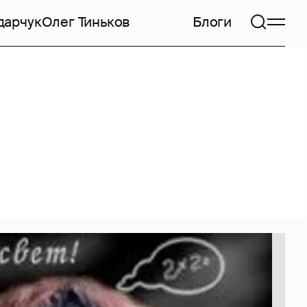
дарчук
Олег Тиньков
Блоги