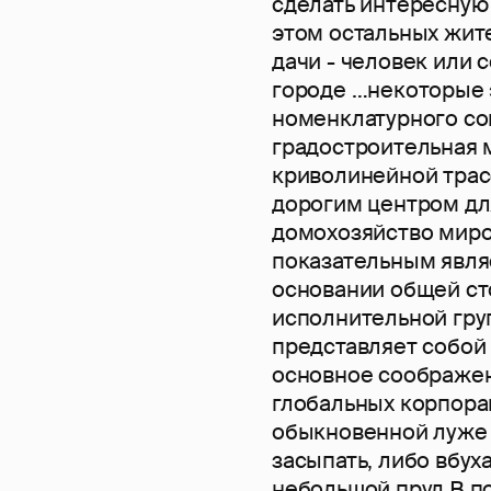
сделать интересную
этом остальных жит
дачи - человек или
городе …некоторые 
номенклатурного со
градостроительная 
криволинейной трас
дорогим центром дл
домохозяйство миро
показательным явля
основании общей с
исполнительной гру
представляет собой
основное соображен
глобальных корпорац
обыкновенной луже 
засыпать, либо вбух
небольшой пруд В п