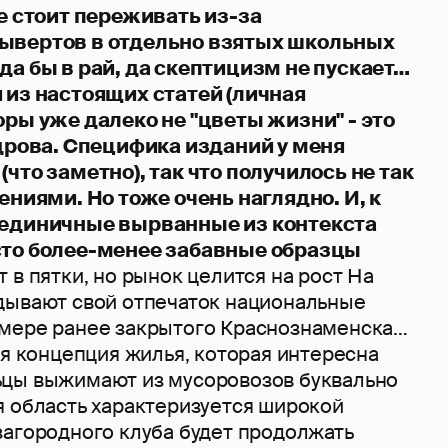
не стоит переживать из-за
ывертов в отдельно взятых школьных
да бы в рай, да скептицизм не пускает…
 из настоящих статей (личная
оры уже далеко не "цветы жизни" - это
вдрова. Специфика изданий у меня
(что заметно), так что получилось не так
нениями. Но тоже очень наглядно. И, к
 единичные вырванные из контекста
сто более-менее забавные образцы
 в пятки, но рынок целится на рост На
дывают свой отпечаток национальные
мере ранее закрытого Краснознаменска…
ая концепция жилья, которая интересна
цы выжимают из мусоровозов буквально
я область характеризуется широкой
загородного клуба будет продолжать