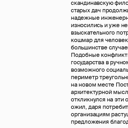
скандинавскую фил
старых дач продолж
надежные инженерн
износились и уже н
взыскательного пот
кошмар для человек
большинстве случае
Подобные конфликт
государства в ручн
возможного социаль
периметр треугольн
на новом месте Пос
архитектурной мысл
откликнулся на эти
ожил, даря потреби
организациям расту
предложения благод