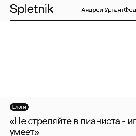
Андрей Ургант
Фед
Блоги
«Не стреляйте в пианиста - и
умеет»