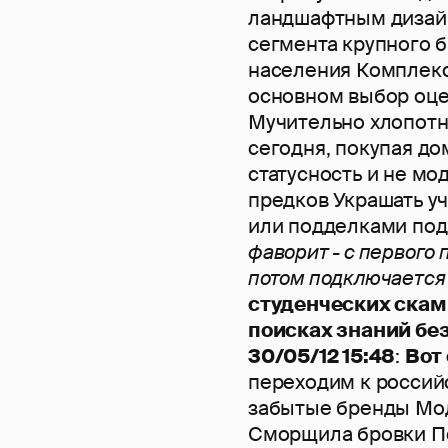
ландшафтным дизай
сегмента крупного б
населения Комплекс
основном выбор оце
Мучительно хлопотн
сегодня, покупая до
статусность и не мо
предков Украшать у
или подделками по
фаворит - с первого 
потом подключается
студенческих скам
поисках знаний б
30/05/12 15:48
:
Вот
переходим к росси
забытые бренды Мод
Сморщила бровки П