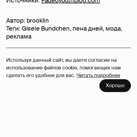
Источники:
Fadedyouthblog.com
Автор:
brooklin
Теги:
Gisele Bundchen
,
пена дней
,
мода
,
реклама
2
Используя данный сайт, вы даете согласие на
Войдите в аккаунт
, чтобы читать и
использование файлов cookie, помогающих нам
оставлять комментарии
сделать его удобнее для вас.
Читать подробнее
Хорошо