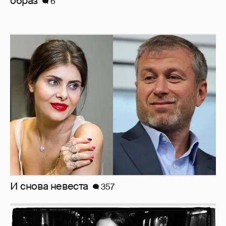
И снова невеста
357