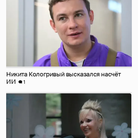
ИИ
1
Певица Глюкоза рассказала о съёмках для
эротического журнала
3