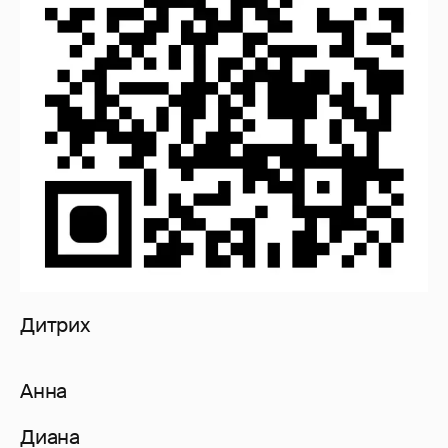
Дитрих
Aнна
Диана