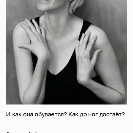
И как она обувается? Как до ног достаёт?