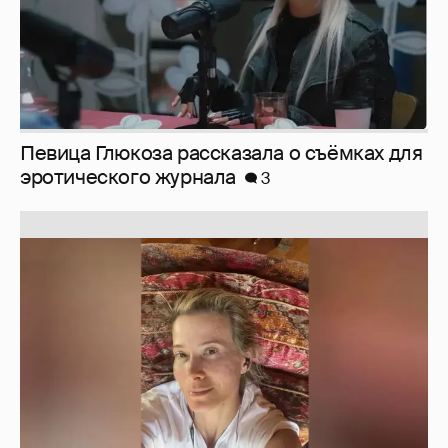
Юлия Высоцкая выложила селфи без
макияжа
2