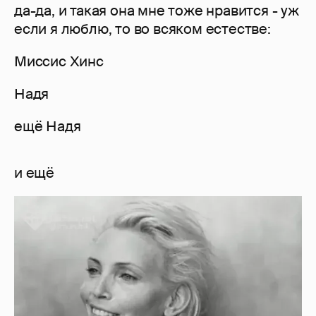
да-да, и такая она мне тоже нравится - уж
если я люблю, то во всяком естестве:
Миссис Хинс
Надя
ещё Надя
и ещё