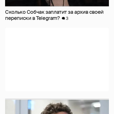
Сколько Собчак заплатит за архив своей
перeписки в Telegram?
3
Никита Кологривый высказался насчёт