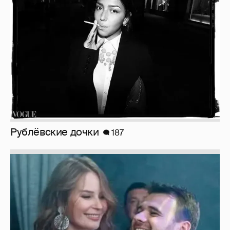
Рублёвские дочки
187
Неужели правда?
143