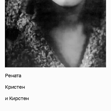
Рената
Кристен
и Кирстен