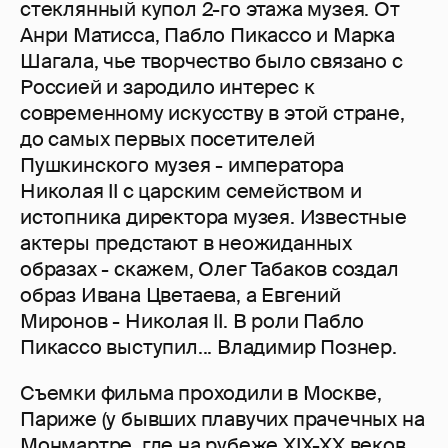
стеклянный купол 2-го этажа музея. От
Анри Матисса, Пабло Пикассо и Марка
Шагала, чье творчество было связано с
Россией и зародило интерес к
современному искусству в этой стране,
до самых первых посетителей
Пушкинского музея - императора
Николая II с царским семейством и
истопника директора музея. Известные
актеры предстают в неожиданных
образах - скажем, Олег Табаков создал
образ Ивана Цветаева, а Евгений
Миронов - Николая II. В роли Пабло
Пикассо выступил... Владимир Познер.
Съемки фильма проходили в Москве,
Париже (у бывших плавучих прачечных на
Монмартре, где на рубеже XIX-XX веков