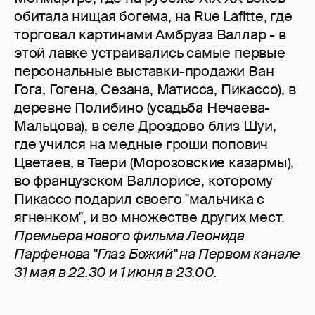
обитала нищая богема, на Rue Lafitte, где
торговал картинами Амбруаз Валлар - в
этой лавке устраивались самые первые
персональные выставки-продажи Ван
Гога, Гогена, Сезана, Матисса, Пикассо), в
деревне Полибино (усадьба Нечаева-
Мальцова), в селе Дроздово близ Шуи,
где учился на медные гроши попович
Цветаев, в Твери (Морозовские казармы),
во французском Валлорисе, которому
Пикассо подарил своего "мальчика с
ягненком", и во множестве других мест.
Премьера нового фильма Леонида
Парфенова "Глаз Божий" на Первом канале
31 мая в 22.30 и 1 июня в 23.00.