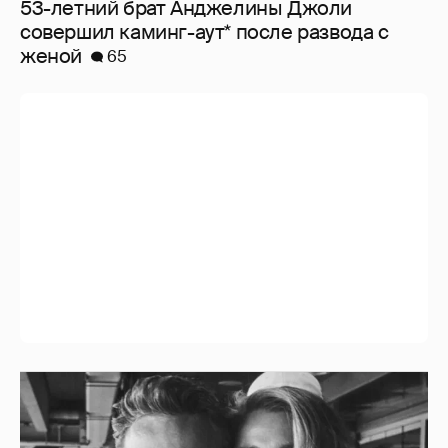
53-летний брат Анджелины Джоли
совершил каминг-аут* после развода с
женой
65
Блейк Лайвли и Райан Рейнольдс
посетили футбольный матч