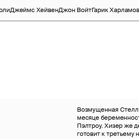
оли
Джеймс Хейвен
Джон Войт
Гарик Харламо
Возмущенная Стелла
месяце беременнос
Пэлтроу. Хизер же де
готовит к третьему