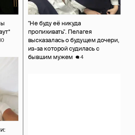
ны
"Не буду её никуда
аут*
пропихивать". Пелагея
высказалась о будущем дочери,
10
из-за которой судилась с
бывшим мужем
4
и: