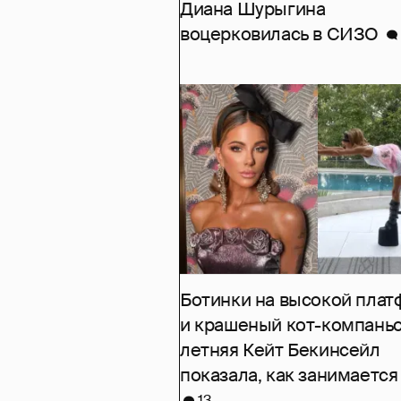
Диана Шурыгина
воцерковилась в СИЗО
Ботинки на высокой пла
и крашеный кот-компаньо
летняя Кейт Бекинсейл
показала, как занимается
13