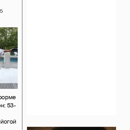
5
тформе
н: 53-
 йогой