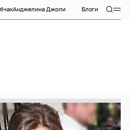
бчак
Анджелина Джоли
Блоги