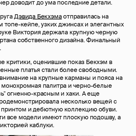
нер доводит до ума последние детали.
пруга
Дэвида Бекхэма
отправилась на
ом топе-кейпе, узких джинсах и элегантных
 руке Виктория держала крупную черную
артана собственного дизайна. Финальный
.
е критики, оценившие показ Бекхэм в
енные платья стали более свободными.
 внимание на крупные карманы и пояса на
я монохромная палитра и черно-белые
ь" огненно-красным и хаки. А еще
родемонстрировала несколько вещей с
принтом и дебютную коллекцию обуви.
ти все модели имеют плоскую подошву, а
икторией каблуки.