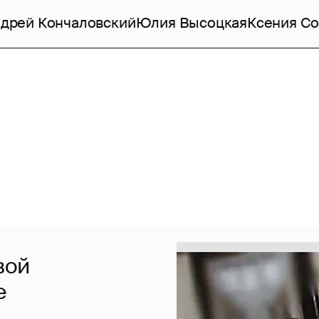
дрей Кончаловский
Юлия Высоцкая
Ксения Со
вой
е