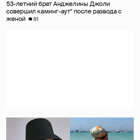
53-летний брат Анджелины Джоли
совершил каминг-аут* после развода с
женой
81
Где и как отдыхают Ксения Собчак с