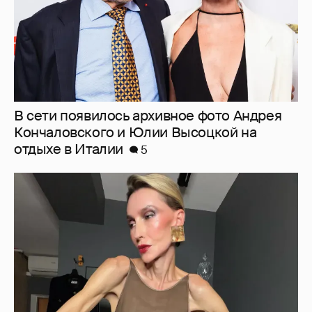
"Люблю своё тело". 52-летняя Наталья
Максимова показала фигуру в "голых"
образах
34