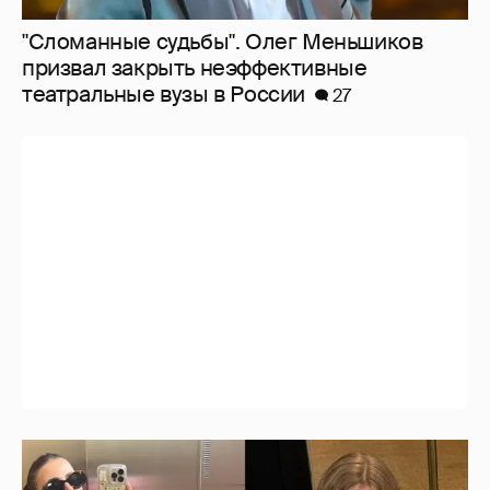
Внучки Светланы и Фёдора Бондарчук
отдыхают в Испании с матерью и братьями
12