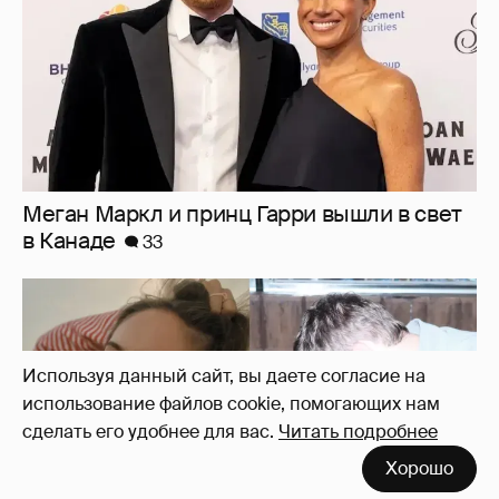
Внучка Никиты Михалкова Наталья с
мужем и сыном отдыхает на яхте
14
Используя данный сайт, вы даете согласие на
использование файлов cookie, помогающих нам
сделать его удобнее для вас.
Читать подробнее
"Лолита". Аглая Тарасова снялась в мини-
Хорошо
платье с декольте и чулках
29