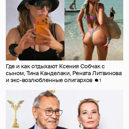
сыном, Тина Канделаки, Рената Литвинова
и экс-возлюбленные олигархов
1
В сети появилось архивное фото Андрея
Кончаловского и Юлии Высоцкой на
отдыхе в Италии
5