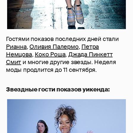
Гостями показов последних дней стали
Рианна
,
Оливия Палермо
,
Петра
Немцова
,
Коко Роша
,
Джада Пинкетт
Смит
и многие другие звезды. Неделя
моды продлится до 11 сентября.
Звездные гости показов уикенда: